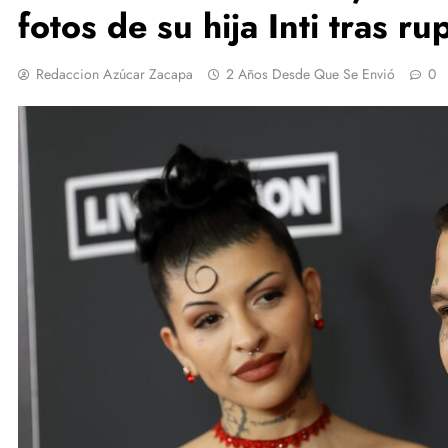
fotos de su hija Inti tras r
Redaccion Azúcar Zacapa
2 Años Desde Que Se Envió
0